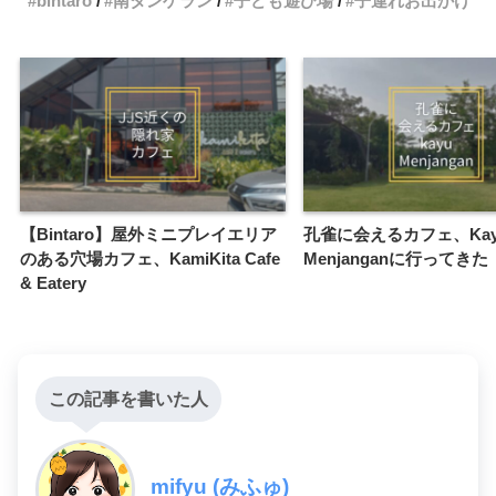
bintaro
南タンゲラン
子ども遊び場
子連れお出かけ
【Bintaro】屋外ミニプレイエリア
孔雀に会えるカフェ、Kay
のある穴場カフェ、KamiKita Cafe
Menjanganに行ってきた
& Eatery
この記事を書いた人
mifyu (みふゅ)